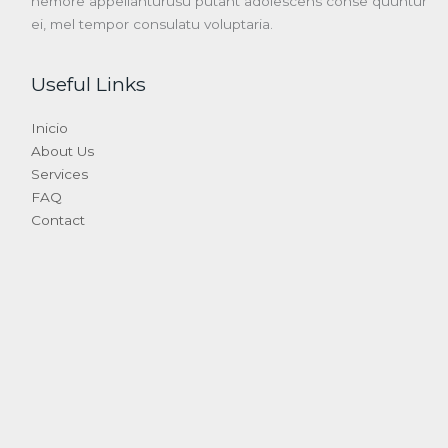
nemore appellanturusu putant adolescens conse quuntur
ei, mel tempor consulatu voluptaria.
Useful Links
Inicio
About Us
Services
FAQ
Contact