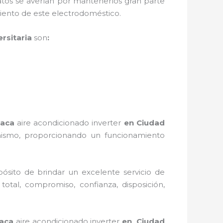
tos se averían por mantenerlos gran parte
miento de este electrodoméstico.
rsitaria
son
:
laca
aire acondicionado inverter
en Ciudad
 mismo, proporcionando un funcionamiento
ósito de brindar un excelente servicio de
 total, compromiso, confianza, disposición,
laca
aire acondicionado inverter
en Ciudad