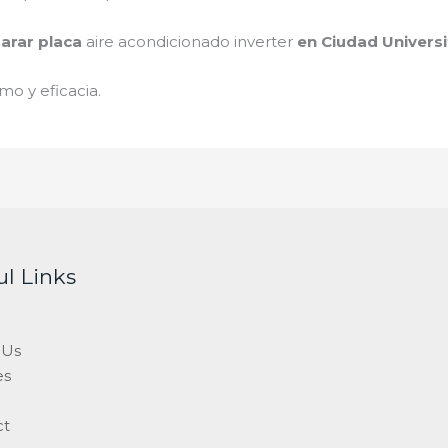
arar placa
aire acondicionado inverter
en Ciudad Universi
mo y eficacia.
ul Links
 Us
es
ct