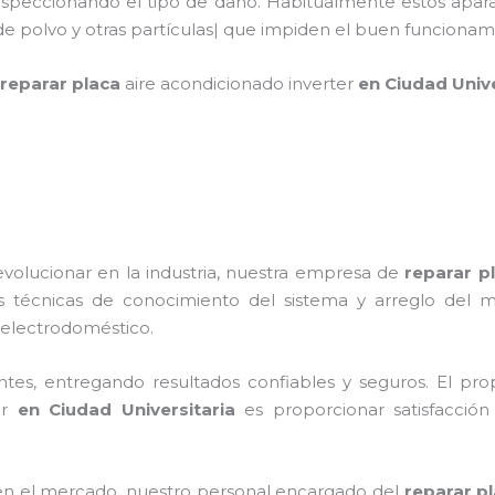
nspeccionando el tipo de daño. Habitualmente estos apara
de polvo y otras partículas| que impiden el buen funciona
reparar placa
aire acondicionado inverter
en Ciudad Unive
evolucionar en la industria, nuestra empresa de
reparar p
as técnicas de conocimiento del sistema y arreglo del
el electrodoméstico.
tes, entregando resultados confiables y seguros. El prop
r
en Ciudad Universitaria
es proporcionar satisfacción
n el mercado, nuestro personal encargado del
reparar p