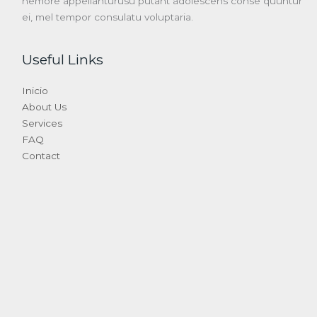
nemore appellanturusu putant adolescens conse quuntur
ei, mel tempor consulatu voluptaria.
Useful Links
Inicio
About Us
Services
FAQ
Contact