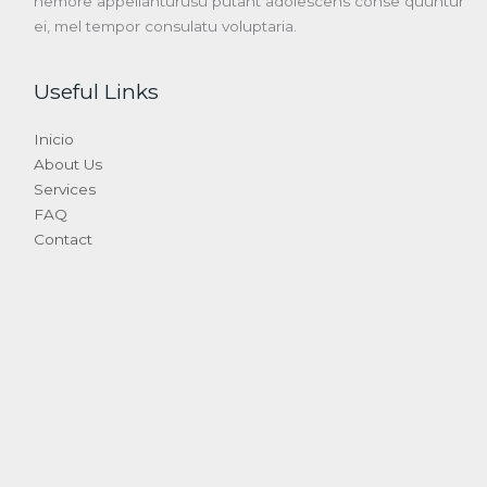
nemore appellanturusu putant adolescens conse quuntur
ei, mel tempor consulatu voluptaria.
Useful Links
Inicio
About Us
Services
FAQ
Contact