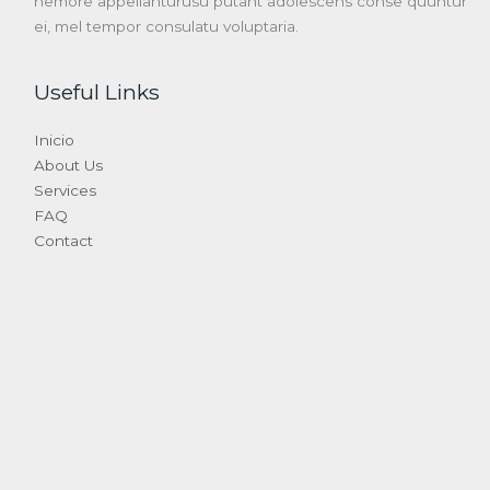
nemore appellanturusu putant adolescens conse quuntur
ei, mel tempor consulatu voluptaria.
Useful Links
Inicio
About Us
Services
FAQ
Contact