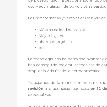
de bioseguridad, inspeccionando el tipo 
uso, y acumulación de polvo y otras partí
Las características y ventajas del servicio de
Máxima calidad de vida útil
Mayor higiene
ahorro energético
etc
La tecnología nos ha permitido avanzar y 
han conseguido mejorar las técnicas de co
ampliar la vida útil del electrodoméstico.
Trabajamos de la mano con nuestros clien
revisión
aire acondicionado
cas
a
en 12 d
expectativas.
Somos una empresa experta posicionada e