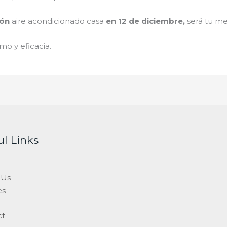
ión
aire acondicionado
cas
a
en 12 de diciembre
,
será tu me
mo y eficacia.
ul Links
 Us
es
ct