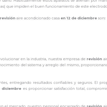
de daño. Habitualmente estos aparatos se averían por man
culas| que impiden el buen funcionamiento de este electr
revisión
aire acondicionado
cas
a
en 12 de diciembre
son
:
evolucionar en la industria, nuestra empresa de
revisión
ai
nocimiento del sistema y arreglo del mismo, proporcionand
tes, entregando resultados confiables y seguros. El prop
e diciembre
es proporcionar satisfacción total, compromis
n el mercado, nuestro personal encargado de
revisión
ai