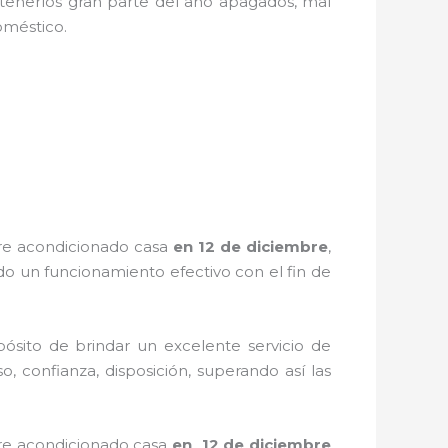
tenerlos gran parte del año apagados, mal
odoméstico.
re acondicionado
cas
a
en 12 de diciembre
,
o un funcionamiento efectivo con el fin de
ósito de brindar un excelente servicio de
o, confianza, disposición, superando así las
re acondicionado casa
en 12 de diciembre