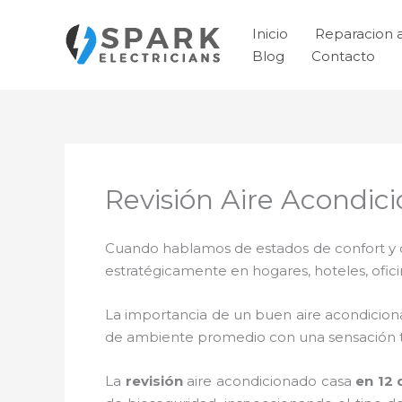
Ir
al
Inicio
Reparacion 
contenido
Blog
Contacto
Revisión Aire Acondic
Cuando hablamos de estados de confort y ca
estratégicamente en hogares, hoteles, ofic
La importancia de un buen aire acondicion
de ambiente promedio con una sensación 
La
revisión
aire acondicionado cas
a
en 12 