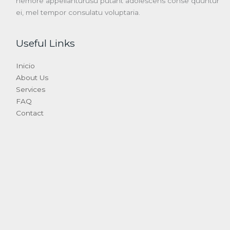
nemore appellanturusu putant adolescens conse quuntur
ei, mel tempor consulatu voluptaria.
Useful Links
Inicio
About Us
Services
FAQ
Contact