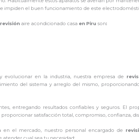
ño. Habitualmente estos aparatos se averían por mantener
 que impiden el buen funcionamiento de este electrodomé
revisión
aire acondicionado
cas
a
en Piru
son
:
y evolucionar en la industria, nuestra empresa de
revis
imiento del sistema y arreglo del mismo, proporcionando
tes, entregando resultados confiables y seguros. El prop
 proporcionar satisfacción total, compromiso, confianza, dis
a en el mercado, nuestro personal encargado de
revis
e atender cual sea tu necesidad: