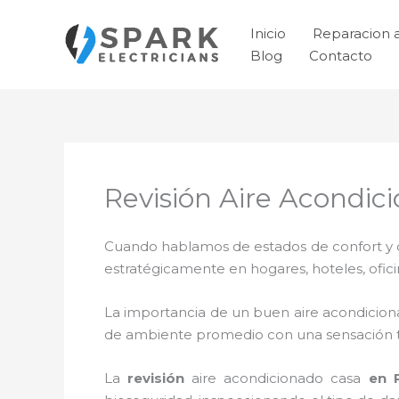
Ir
al
Inicio
Reparacion 
contenido
Blog
Contacto
Revisión Aire Acondic
Cuando hablamos de estados de confort y ca
estratégicamente en hogares, hoteles, ofic
La importancia de un buen aire acondicion
de ambiente promedio con una sensación 
La
revisión
aire acondicionado cas
a
en P