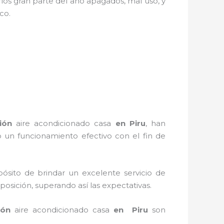
los gran parte del año apagados, mal uso, y
stico.
ión
aire acondicionado
cas
a
en Piru
, han
 un funcionamiento efectivo con el fin de
ósito de brindar un excelente servicio de
posición, superando así las expectativas.
ión
aire acondicionado casa
en Piru
son