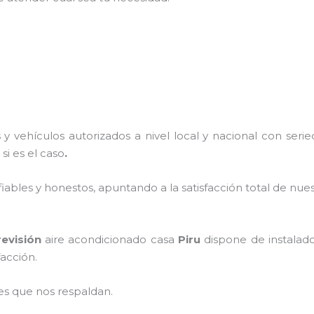
y vehículos autorizados a nivel local y nacional con ser
 si es el caso
.
ables y honestos, apuntando a la satisfacción total de nue
revisión
aire acondicionado casa
Piru
dispone de instalado
facción.
es que nos respaldan.