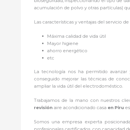
bioseguridad, inspeccionando el tipo de da
acumulación de polvo y otras partículas|
Las características y ventajas del servicio de
Máxima calidad de vida útil
Mayor higiene
ahorro energético
etc
La tecnología nos ha permitido avanzar 
conseguido mejorar las técnicas de conoc
ampliar la vida útil del electrodoméstico.
Trabajamos de la mano con nuestros clien
revisión
aire acondicionado
cas
a
en Piru
es
Somos una empresa experta posicionad
profesionales certificados, con capacidad d