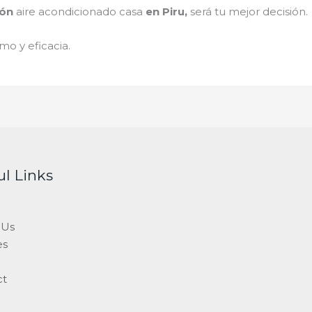
ión
aire acondicionado
cas
a
en Piru
,
será tu mejor decisión.
mo y eficacia.
ul Links
 Us
es
ct