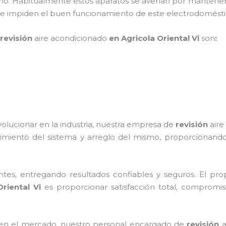
ño. Habitualmente estos aparatos se averían por mantener
 que impiden el buen funcionamiento de este electrodomé
revisión
aire acondicionado
en Agricola Oriental Vi
son
:
volucionar en la industria, nuestra empresa de
revisión
aire
imiento del sistema y arreglo del mismo, proporcionando
tes, entregando resultados confiables y seguros. El prop
riental Vi
es proporcionar satisfacción total, compromiso
en el mercado, nuestro personal encargado de
revisión
a