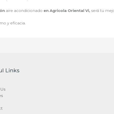
ión
aire acondicionado
en Agricola Oriental Vi
,
será tu mej
mo y eficacia.
ul Links
 Us
es
ct