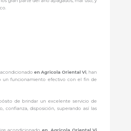
los gran parte del año apagados, mal uso, y
stico.
 acondicionado
en Agricola Oriental Vi
, han
 un funcionamiento efectivo con el fin de
ósito de brindar un excelente servicio de
, confianza, disposición, superando así las
ire acondicionado
en Agricola Oriental Vi