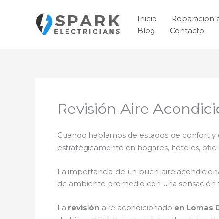
Ir
al
Inicio
Reparacion 
contenido
Blog
Contacto
Revisión Aire Acondi
Cuando hablamos de estados de confort y ca
estratégicamente en hogares, hoteles, ofic
La importancia de un buen aire acondicion
de ambiente promedio con una sensación 
La
revisión
aire acondicionado
en Lomas D