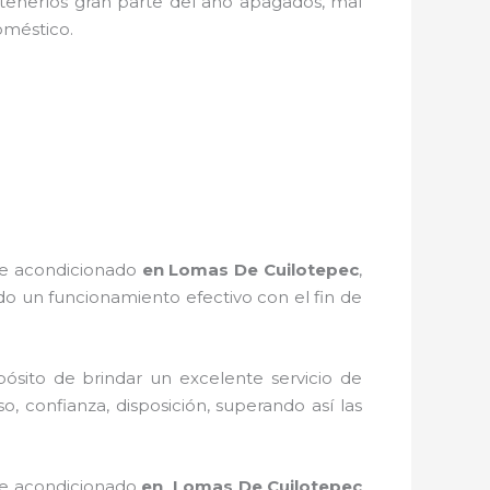
tenerlos gran parte del año apagados, mal
odoméstico.
re acondicionado
en Lomas De Cuilotepec
,
o un funcionamiento efectivo con el fin de
ósito de brindar un excelente servicio de
o, confianza, disposición, superando así las
re acondicionado
en Lomas De Cuilotepec