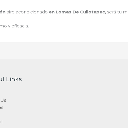
ión
aire acondicionado
en Lomas De Cuilotepec
,
será tu m
mo y eficacia.
ul Links
 Us
es
ct