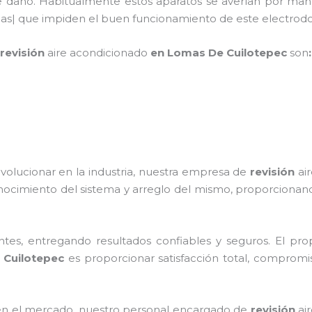
de daño. Habitualmente estos aparatos se averían por man
culas| que impiden el buen funcionamiento de este electr
revisión
aire acondicionado
en Lomas De Cuilotepec
son
:
volucionar en la industria, nuestra empresa de
revisión
ai
nocimiento del sistema y arreglo del mismo, proporcionand
tes, entregando resultados confiables y seguros. El prop
Cuilotepec
es proporcionar satisfacción total, compromis
n el mercado, nuestro personal encargado de
revisión
ai