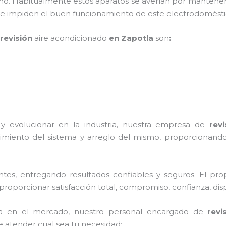
ño. Habitualmente estos aparatos se averían por mantener
 que impiden el buen funcionamiento de este electrodomé
revisión
aire acondicionado
en Zapotla
son
:
y evolucionar en la industria, nuestra empresa de
revi
imiento del sistema y arreglo del mismo, proporcionando
tes, entregando resultados confiables y seguros. El prop
proporcionar satisfacción total, compromiso, confianza, disp
a en el mercado, nuestro personal encargado de
revi
e atender cual sea tu necesidad: