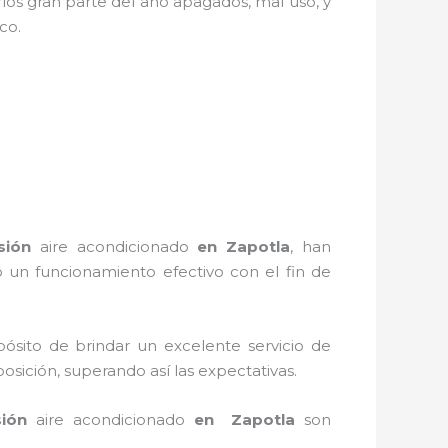
los gran parte del año apagados, mal uso, y
stico.
sión
aire acondicionado
en Zapotla
, han
 un funcionamiento efectivo con el fin de
ósito de brindar un excelente servicio de
osición, superando así las expectativas.
sión
aire acondicionado
en Zapotla
son