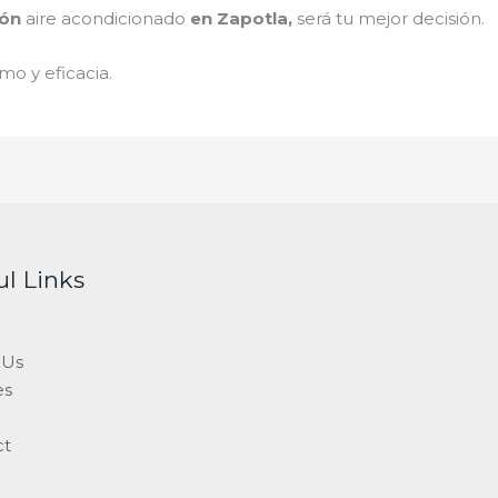
ión
aire acondicionado
en Zapotla
,
será tu mejor decisión.
mo y eficacia.
ul Links
 Us
es
ct