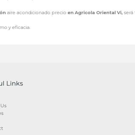
ión
aire acondicionado
precio
en Agricola Oriental Vi
,
será
mo y eficacia.
ul Links
 Us
es
ct