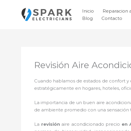
Ir
al
Inicio
Reparacion 
contenido
Blog
Contacto
Revisión Aire Acondici
Cuando hablamos de estados de confort y ca
estratégicamente en hogares, hoteles, ofic
La importancia de un buen aire acondicion
de ambiente promedio con una sensación 
La
revisión
aire acondicionado precio
en A