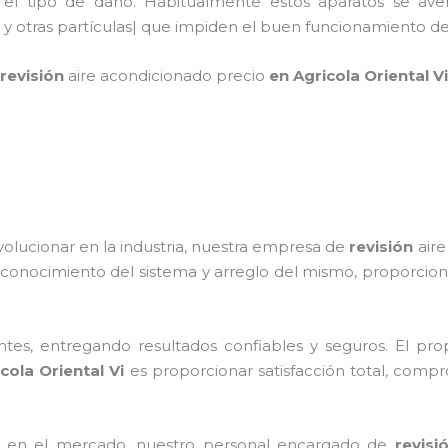
 el tipo de daño. Habitualmente estos aparatos se ave
 y otras partículas| que impiden el buen funcionamiento
revisión
aire acondicionado
precio
en Agricola Oriental V
volucionar en la industria, nuestra empresa de
revisión
aire
 conocimiento del sistema y arreglo del mismo, proporcio
tes, entregando resultados confiables y seguros. El prop
cola Oriental Vi
es proporcionar satisfacción total, compr
 en el mercado, nuestro personal encargado de
revisi