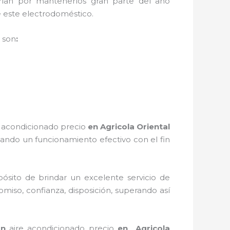
rían por mantenerlos gran parte del año
 de este electrodoméstico.
i
son
:
 acondicionado
precio
en Agricola Oriental
nando un funcionamiento efectivo con el fin
ósito de brindar un excelente servicio de
omiso, confianza, disposición, superando así
ón
aire acondicionado precio
en Agricola