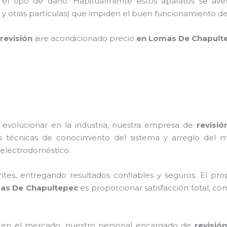
 el tipo de daño. Habitualmente estos aparatos se ave
 y otras partículas| que impiden el buen funcionamiento
revisión
aire acondicionado
precio
en Lomas De Chapult
 evolucionar en la industria, nuestra empresa de
revisió
as técnicas de conocimiento del sistema y arreglo del
el electrodoméstico.
tes, entregando resultados confiables y seguros. El prop
as De Chapultepec
es proporcionar satisfacción total, c
 en el mercado, nuestro personal encargado de
revisión