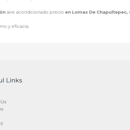
ión
aire acondicionado
precio
en Lomas De Chapultepec
,
mo y eficacia.
ul Links
 Us
es
ct