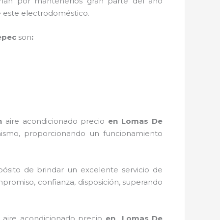
rían por mantenerlos gran parte del año
 de este electrodoméstico.
epec
son
:
n
aire acondicionado
precio
en Lomas De
 mismo, proporcionando un funcionamiento
ósito de brindar un excelente servicio de
ompromiso, confianza, disposición, superando
aire acondicionado precio
en Lomas De