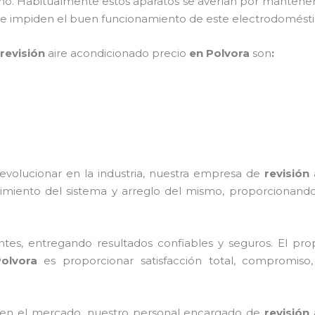
ño. Habitualmente estos aparatos se averían por mantener
 que impiden el buen funcionamiento de este electrodomé
revisión
aire acondicionado
precio
en Polvora
son
:
evolucionar en la industria, nuestra empresa de
revisión
imiento del sistema y arreglo del mismo, proporcionando
tes, entregando resultados confiables y seguros. El prop
olvora
es proporcionar satisfacción total, compromiso,
en el mercado, nuestro personal encargado de
revisión