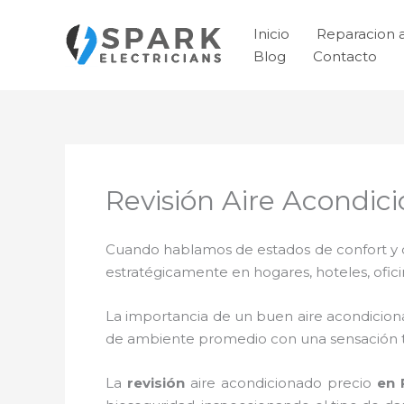
Ir
al
Inicio
Reparacion 
contenido
Blog
Contacto
Revisión Aire Acondic
Cuando hablamos de estados de confort y ca
estratégicamente en hogares, hoteles, ofic
La importancia de un buen aire acondicion
de ambiente promedio con una sensación 
La
revisión
aire acondicionado precio
en 