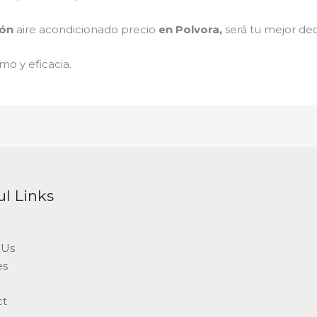
ión
aire acondicionado
precio
en Polvora
,
será tu mejor dec
mo y eficacia.
ul Links
 Us
es
ct