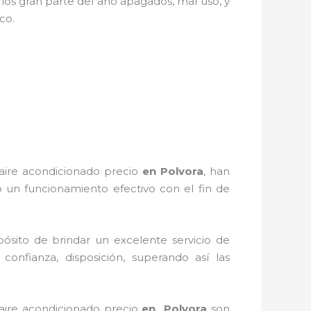
los gran parte del año apagados, mal uso, y
stico.
aire acondicionado
precio
en Polvora
, han
 un funcionamiento efectivo con el fin de
ósito de brindar un excelente servicio de
 confianza, disposición, superando así las
aire acondicionado precio
en Polvora
son