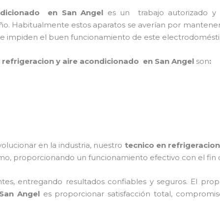
ondicionado en San Angel
es un
trabajo autorizado y
ño. Habitualmente estos aparatos se averían por mantener
que impiden el buen funcionamiento de este electrodomést
 refrigeracion y aire acondicionado en San Angel
son
:
olucionar en la industria, nuestro
tecnico en refrigeracio
o, proporcionando un funcionamiento efectivo con el fin de
tes, entregando resultados confiables y seguros. El pro
 San Angel
es proporcionar satisfacción total, compromiso