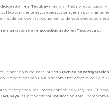
ondicionado en Tacubaya
es un
trabajo autorizado y
ño. Habitualmente estos aparatos se averían por mantener
que impiden el buen funcionamiento de este electrodomést
n refrigeracion y aire acondicionado en Tacubaya
son
:
olucionar en la industria, nuestro
tecnico en refrigeracio
o, proporcionando un funcionamiento efectivo con el fin de
tes, entregando resultados confiables y seguros. El pro
 Tacubaya
es proporcionar satisfacción total, compromiso